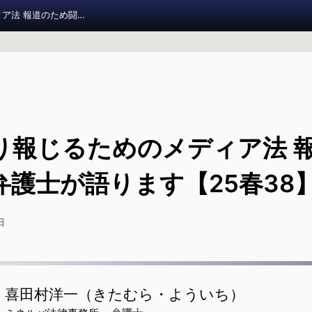
しっかり報じるためのメディア法 報道のため闘う弁護士が語ります【25春38】
報道実
11
り報じるためのメディア法 
お知らせ
弁護士が語ります【25春38
調査報道大賞 2026
日
調査報道の手引き
旧参加者ページ
喜田村洋一（きたむら・よういち）