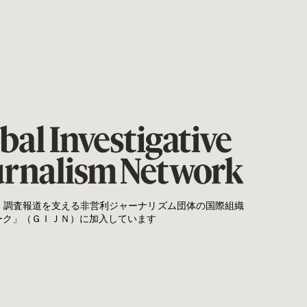
、調査報道を支える非営利ジャーナリズム団体の国際組織
ーク」（ＧＩＪＮ）に加入しています