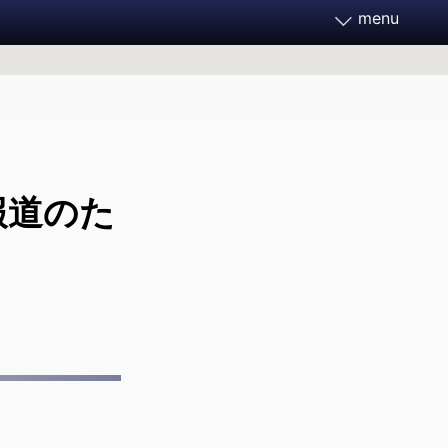
menu
務家フォーラム2026
月21～23日 開催決定
報道のた
フォーラムとは
】
ご支援ください
過去のフォーラム