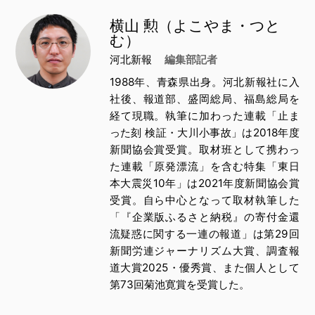
横山 勲（よこやま・つと
む）
河北新報
編集部記者
1988年、青森県出身。河北新報社に入
社後、報道部、盛岡総局、福島総局を
経て現職。執筆に加わった連載「止ま
った刻 検証・大川小事故」は2018年度
新聞協会賞受賞。取材班として携わっ
た連載「原発漂流」を含む特集「東日
本大震災10年」は2021年度新聞協会賞
受賞。自ら中心となって取材執筆した
「『企業版ふるさと納税』の寄付金還
流疑惑に関する一連の報道」は第29回
新聞労連ジャーナリズム大賞、調査報
道大賞2025・優秀賞、また個人として
第73回菊池寛賞を受賞した。