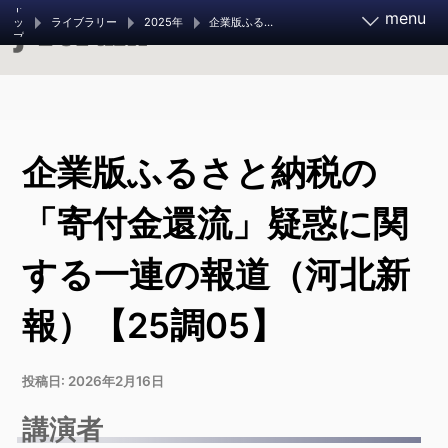
ト
menu
ライブラリー
2025年
企業版ふるさと納税の「寄付金還流」疑惑に関する一連の報道（河北新報）【25調05】
ッ
プ
報道実務家フォーラム2026
企業版ふるさと納税の
11月21～23日 開催決定
お知らせ
フォーラムとは
「寄付金還流」疑惑に関
する一連の報道（河北新
調査報道大賞 2026
ご支援ください
報）【25調05】
調査報道の手引き
過去のフォーラム
投稿日:
2026年2月16日
旧参加者ページ
講演者