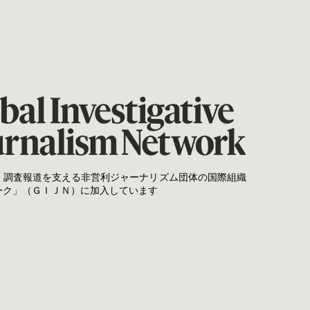
、調査報道を支える非営利ジャーナリズム団体の国際組織
ーク」（ＧＩＪＮ）に加入しています