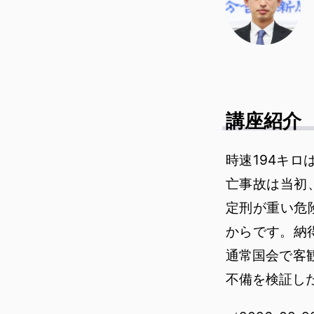
講座紹介
時速194キロ
亡事故は当初
定刑が重い危
からです。納
通常国会で客
不備を検証し