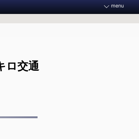
menu
務家フォーラム2026
月21～23日 開催決定
キロ交通
フォーラムとは
ご支援ください
過去のフォーラム