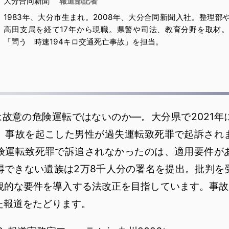
大分合同新聞
報道部記者
1983年、大分市生まれ。2008年、大分合同新聞入社。整理部
高田支局を経て17年から現職。県警や司法、教育分野を取材
「問う 時速194キロ交通死亡事故」を担当。
は故意の危険運転ではないのか―。大分県で2021
、事故を起こした男性が過失運転致死罪で起訴され
険運転致死罪で訴追されなかったのは、適用要件が
得できない遺族は2万8千人分の署名を提出。批判を
観的な要件を導入する法改正を目指しています。事故
た報道をたどります。