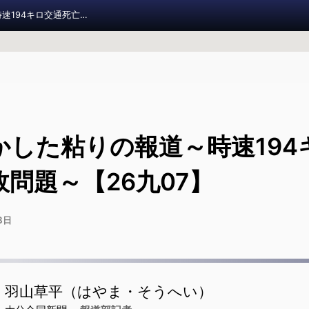
国を動かした粘りの報道～時速194キロ交通死亡事故問題～【26九07】
報道実
11
かした粘りの報道～時速194
お知らせ
問題～【26九07】
調査報道大賞 2026
3日
調査報道の手引き
旧参加者ページ
羽山草平（はやま・そうへい）