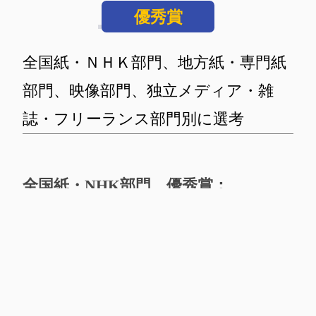
優秀賞
全国紙・ＮＨＫ部門、地方紙・専門紙
部門、映像部門、独立メディア・雑
誌・フリーランス部門別に選考
全国紙・NHK部門 優秀賞：
連載ルポ「追跡 公安捜査」な
ど、警察庁長官狙撃事件と大川
原化工機事件を巡る一連の報道
（毎日新聞）