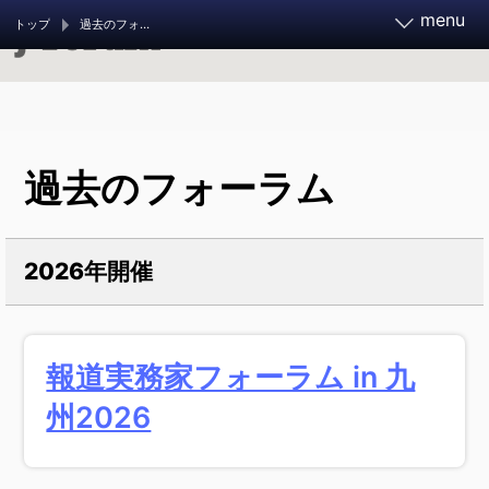
menu
トップ
過去のフォーラム
報道実務家フォーラム2026
過去のフォーラム
11月21～23日 開催決定
お知らせ
フォーラムとは
2026年開催
調査報道大賞 2026
ご支援ください
報道実務家フォーラム in 九
調査報道の手引き
過去のフォーラム
州2026
旧参加者ページ