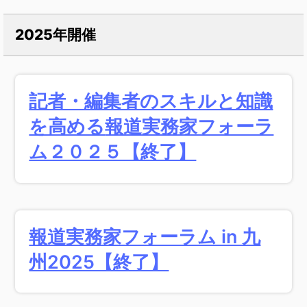
2025年開催
記者・編集者のスキルと知識
を高める
報道実務家フォーラ
ム２０２５【終了】
報道実務家フォーラム in 九
州2025【終了】