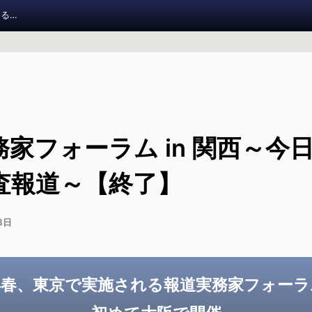
報道実務家フォーラム in 関西～今日から始める調査報道～【終了】
報道実
11
家フォーラム in 関西～今
お知らせ
査報道～【終了】
調査報道大賞 2026
3日
調査報道の手引き
年春、東京で実施される報道実務家フォーラ
旧参加者ページ