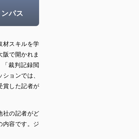
ャンパス
取材スキルを学
大阪で開かれま
」「裁判記録閲
ッションでは、
受賞した記者が
他社の記者がど
の内容です。ジ