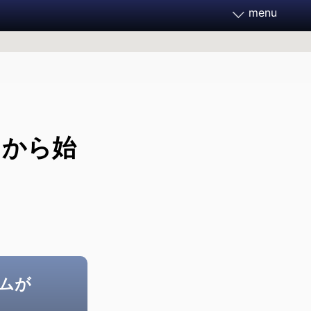
menu
務家フォーラム2026
月21～23日 開催決定
日から始
フォーラムとは
ご支援ください
過去のフォーラム
ムが