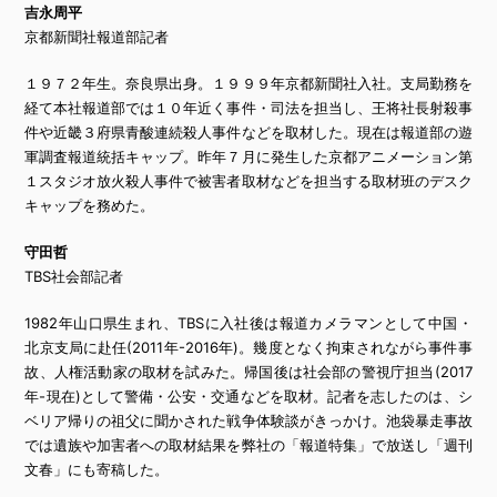
吉永周平
京都新聞社報道部記者
１９７２年生。奈良県出身。１９９９年京都新聞社入社。支局勤務を
経て本社報道部では１０年近く事件・司法を担当し、王将社長射殺事
件や近畿３府県青酸連続殺人事件などを取材した。現在は報道部の遊
軍調査報道統括キャップ。昨年７月に発生した京都アニメーション第
１スタジオ放火殺人事件で被害者取材などを担当する取材班のデスク
キャップを務めた。
守田哲
TBS社会部記者
1982年山口県生まれ、TBSに入社後は報道カメラマンとして中国・
北京支局に赴任(2011年-2016年)。幾度となく拘束されながら事件事
故、人権活動家の取材を試みた。帰国後は社会部の警視庁担当(2017
年-現在)として警備・公安・交通などを取材。記者を志したのは、シ
ベリア帰りの祖父に聞かされた戦争体験談がきっかけ。池袋暴走事故
では遺族や加害者への取材結果を弊社の「報道特集」で放送し「週刊
文春」にも寄稿した。