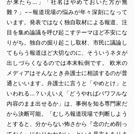
が来たら…」「社名はやめておいた方が無
難？」−−報道現場の悩みが年々深刻になって
います。発表ではなく独自取材による報道、注
目を集め論議を呼び起こすテーマほど不安にな
りがち。独自の掘り起こし取材、市民に議論し
てもらう報道ほど大切なのに、そういうネタが
出しづらくなるのでは本末転倒です。 欧米の
メディアはそんなとき弁護士に相談するのが普
通といいます。弁護士に言うと「やめとけ」と
いわれる…？いえいえ「どうやればパワフルな
内容のまま出せるか」は、事例を知る専門家だ
から決断可能。「むしろ報道現場で判断しよう
とすると、分からない怖さから『念のため削っ
ておく』になりかねない」という見方もありま