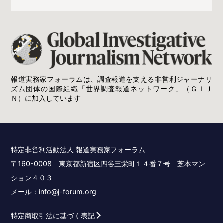
報道実務家フォーラムは、調査報道を支える非営利ジャーナリ
ズム団体の国際組織「世界調査報道ネットワーク」（ＧＩＪ
Ｎ）に加入しています
特定非営利活動法人 報道実務家フォーラム
〒160-0008 東京都新宿区四谷三栄町１４番７号 芝本マン
ション４０３
メール：info@j-forum.org
特定商取引法に基づく表記