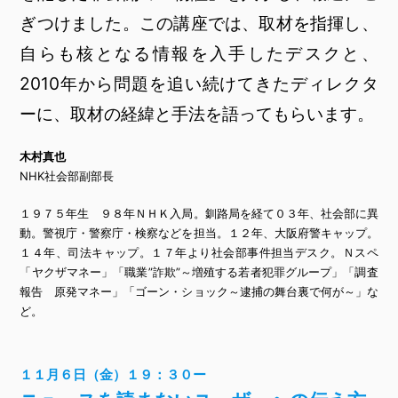
ぎつけました。この講座では、取材を指揮し、
自らも核となる情報を入手したデスクと、
2010年から問題を追い続けてきたディレクタ
ーに、取材の経緯と手法を語ってもらいます。
木村真也
NHK社会部副部長
１９７５年生 ９８年ＮＨＫ入局。釧路局を経て０３年、社会部に異
動。警視庁・警察庁・検察などを担当。１２年、大阪府警キャップ。
１４年、司法キャップ。１７年より社会部事件担当デスク。Ｎスペ
「ヤクザマネー」「職業”詐欺”～増殖する若者犯罪グループ」「調査
報告 原発マネー」「ゴーン・ショック～逮捕の舞台裏で何が～」な
ど。
１１月６日（金）１９：３０ー