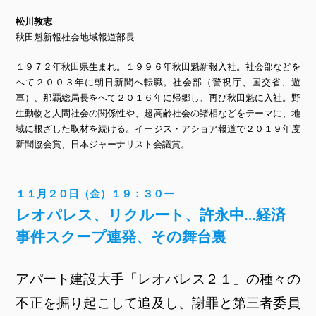
松川敦志
秋田魁新報社会地域報道部長
１９７２年秋田県生まれ。１９９６年秋田魁新報入社。社会部などを
へて２００３年に朝日新聞へ転職。社会部（警視庁、国交省、遊
軍）、那覇総局長をへて２０１６年に帰郷し、再び秋田魁に入社。野
生動物と人間社会の関係性や、超高齢社会の諸相などをテーマに、地
域に根ざした取材を続ける。イージス・アショア報道で２０１９年度
新聞協会賞、日本ジャーナリスト会議賞。
１１月２０日（金）１９：３０ー
​レオパレス、リクルート、許永中…経済
事件スクープ連発、その舞台裏
アパート建設大手「レオパレス２１」の種々の
不正を掘り起こして追及し、謝罪と第三者委員