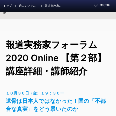
menu
トップ
過去のフォーラム
報道実務家フォーラム2020 Online 【第２部】講座詳細・講師紹介
報道実務家フォーラム2026
報道実務家フォーラム
11月21～23日 開催決定
お知らせ
フォーラムとは
2020 Online 【第２部】
講座詳細・講師紹介
調査報道大賞 2026
ご支援ください
調査報道の手引き
過去のフォーラム
１０月３０日（金）１９：３０ー
遺骨は日本人ではなかった！国の「不都
旧参加者ページ
合な真実」をどう暴いたのか