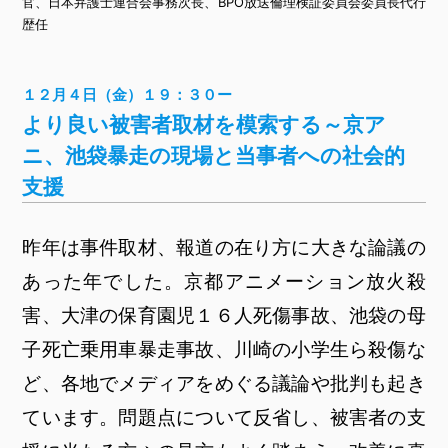
官、日本弁護士連合会事務次長、BPO放送倫理検証委員会委員長代行
歴任
１２月４日（金）１９：３０ー
より良い被害者取材を模索する～京ア
ニ、池袋暴走の現場と当事者への社会的
支援
昨年は事件取材、報道の在り方に大きな論議の
あった年でした。京都アニメーション放火殺
害、大津の保育園児１６人死傷事故、池袋の母
子死亡乗用車暴走事故、川崎の小学生ら殺傷な
ど、各地でメディアをめぐる議論や批判も起き
ています。問題点について反省し、被害者の支