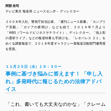
阿部 欣司
テレビ東京 報道局 ニュースセン夕－ ディレクター
２００８年入社。警視庁担当記者、「週刊ニュース新書」「カンブリ
ア宮殿」「ガイアの夜明け」などを経て、２０１９年７月より
「WBS（ワールドビジネスサテライト）」ディレクター。「池上彰
の選挙ライブ」などの報道特番も手掛ける。「レオパレス ２１」を
めぐる調査報道で、２０１８年度ギャラクシー賞報道活動部門優秀賞
を受賞。
１１月２５日（水）１９：３０ー
事例に基づき悩みに答えます！ 「申し入
れ」多発時代に報じるための法律アドバ
イス
「これ、書いても大丈夫なのかな」「クレーム