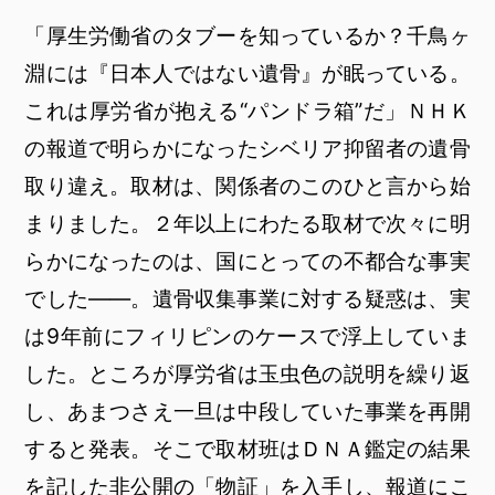
「厚生労働省のタブーを知っているか？千鳥ヶ
淵には『日本人ではない遺骨』が眠っている。
これは厚労省が抱える“パンドラ箱”だ」ＮＨＫ
の報道で明らかになったシベリア抑留者の遺骨
取り違え。取材は、関係者のこのひと言から始
まりました。２年以上にわたる取材で次々に明
らかになったのは、国にとっての不都合な事実
でした――。遺骨収集事業に対する疑惑は、実
は9年前にフィリピンのケースで浮上していま
した。ところが厚労省は玉虫色の説明を繰り返
し、あまつさえ一旦は中段していた事業を再開
すると発表。そこで取材班はＤＮＡ鑑定の結果
を記した非公開の「物証」を入手し、報道にこ