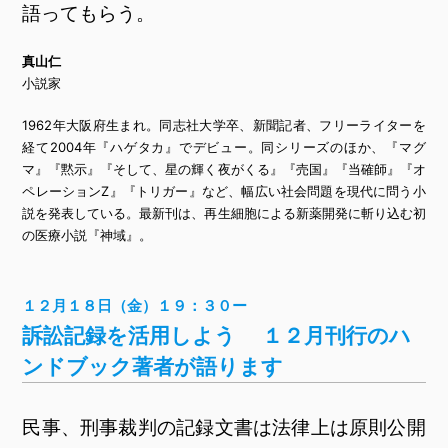
語ってもらう。
真山仁
小説家
1962年大阪府生まれ。同志社大学卒、新聞記者、フリーライターを
経て2004年『ハゲタカ』でデビュー。同シリーズのほか、『マグ
マ』『黙示』『そして、星の輝く夜がくる』『売国』『当確師』『オ
ペレーションZ』『トリガー』など、幅広い社会問題を現代に問う小
説を発表している。最新刊は、再生細胞による新薬開発に斬り込む初
の医療小説『神域』。
１２月１８日（金）１９：３０ー
訴訟記録を活用しよう １２月刊行のハ
ンドブック著者が語ります
民事、刑事裁判の記録文書は法律上は原則公開