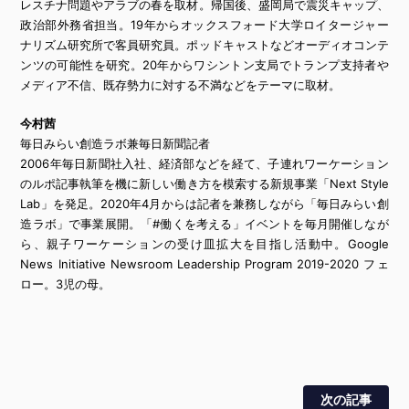
レスチナ問題やアラブの春を取材。帰国後、盛岡局で震災キャップ、
政治部外務省担当。19年からオックスフォード大学ロイタージャー
ナリズム研究所で客員研究員。ポッドキャストなどオーディオコンテ
ンツの可能性を研究。20年からワシントン支局でトランプ支持者や
メディア不信、既存勢力に対する不満などをテーマに取材。
今村茜
毎日みらい創造ラボ兼毎日新聞記者
2006年毎日新聞社入社、経済部などを経て、子連れワーケーション
のルポ記事執筆を機に新しい働き方を模索する新規事業「Next Style
Lab」を発足。2020年4月からは記者を兼務しながら「毎日みらい創
造ラボ」で事業展開。「#働くを考える」イベントを毎月開催しなが
ら、親子ワーケーションの受け皿拡大を目指し活動中。Google
News Initiative Newsroom Leadership Program 2019-2020 フェ
ロー。3児の母。