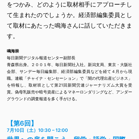
をつかみ、どのように取材相手にアプローチし
て生まれたのでしょうか。経済部編集委員とし
て取材にあたった鳴海さんに話していただきま
す。
鳴海崇
毎日新聞デジタル報道センター副部長
青森県出身。２００１年、毎日新聞社入社。新潟支局、東京・大阪社
会部、サンデー毎日編集部、経済部編集委員などを経て４月から現
職。連載「チャイナ・センセーション」で「闇の代理出産ビジネス」
を特報し、取材班として第21回新聞労連ジャーナリズム大賞を受
賞。偽母乳販売や暗号資産によるマネーロンダリングなど、アンダー
グラウンドの調査報道を多く手がける。
【第6回】
7月10日（土）10:30 – 12:00