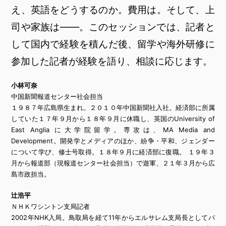
え、英語をどうするのか。費用は。そして、上
司や家族は――。このセッションでは、記者と
して国内で経験を積んだ後、留学や海外研修に
参加した記者が経験を語り、相談に応じます。
小林可奈
中国新聞報道センター社会担当
１９８７年広島県生まれ。２０１０年中国新聞社入社。経済部に所属
していた１７年９月から１８年９月に休職し、英国のUniversity of
East Anglia に大学院留学。専攻は、MA Media and
Development。開発学とメディアのほか、紛争・平和、ジェンダー
について学び、修士号取得。１８年９月に経済部に復職。 １９年３
月から報道部（現報道センター社会担当）で遊軍、２１年３月から広
島市政担当。
辻󠄀浩平
ＮＨＫワシントン支局記者
2002年NHK入局。鳥取局を経て11年からエルサレム支局長としてパ