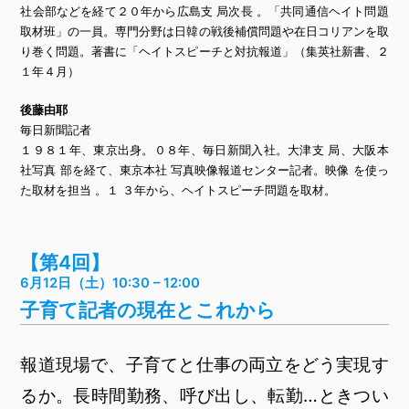
社会部などを経て２０年から広島支 局次長 。「共同通信ヘイト問題
取材班」の一員。専門分野は日韓の戦後補償問題や在日コリアンを取
り巻く問題。著書に「ヘイトスピーチと対抗報道」（集英社新書、２
１年４月）
後藤由耶
毎日新聞記者
１９８１年、東京出身。０８年、毎日新聞入社。大津支 局、大阪本
社写真 部を経て、東京本社 写真映像報道センター記者。映像 を使っ
た取材を担当 。１ ３年から、ヘイトスピーチ問題を取材。
【第4回】
6月12日（土）10:30 – 12:00
子育て記者の現在とこれから
報道現場で、子育てと仕事の両立をどう実現す
るか。長時間勤務、呼び出し、転勤…ときつい