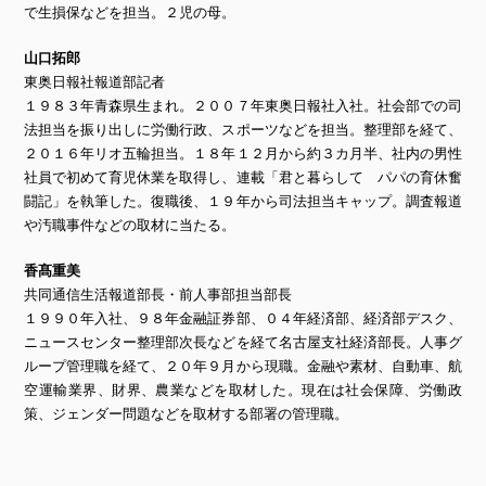
で生損保などを担当。２児の母。
山口拓郎
東奥日報社報道部記者
１９８３年青森県生まれ。２００７年東奥日報社入社。社会部での司
法担当を振り出しに労働行政、スポーツなどを担当。整理部を経て、
２０１６年リオ五輪担当。１８年１２月から約３カ月半、社内の男性
社員で初めて育児休業を取得し、連載「君と暮らして パパの育休奮
闘記」を執筆した。復職後、１９年から司法担当キャップ。調査報道
や汚職事件などの取材に当たる。
香髙重美
共同通信生活報道部長・前人事部担当部長
１９９０年入社、９８年金融証券部、０４年経済部、経済部デスク、
ニュースセンター整理部次長などを経て名古屋支社経済部長。人事グ
ループ管理職を経て、２０年９月から現職。金融や素材、自動車、航
空運輸業界、財界、農業などを取材した。現在は社会保障、労働政
策、ジェンダー問題などを取材する部署の管理職。