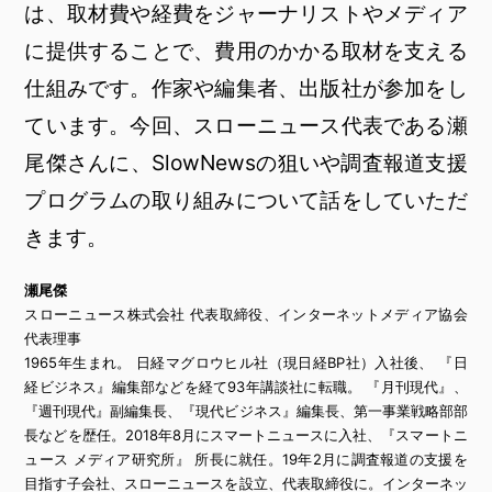
は、取材費や経費をジャーナリストやメディア
に提供することで、費用のかかる取材を支える
仕組みです。作家や編集者、出版社が参加をし
ています。今回、スローニュース代表である瀬
尾傑さんに、SlowNewsの狙いや調査報道支援
プログラムの取り組みについて話をしていただ
きます。
瀬尾傑
スローニュース株式会社 代表取締役、インターネットメディア協会
代表理事
1965年生まれ。 日経マグロウヒル社（現日経BP社）入社後、 『日
経ビジネス』編集部などを経て93年講談社に転職。 『月刊現代』、
『週刊現代』副編集長、『現代ビジネス』編集長、第一事業戦略部部
長などを歴任。2018年8月にスマートニュースに入社、『スマートニ
ュース メディア研究所』 所長に就任。19年2月に調査報道の支援を
目指す子会社、スローニュースを設立、代表取締役に。インターネッ