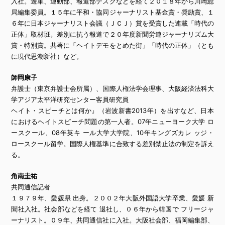
入社。遊軍、運動部、報道部デスクなどを経て２０１８年から川崎総
局編集委員。１５年に平和・協同ジャーナリスト基金賞・奨励賞、１
６年に日本ジャーナリスト会議（ＪＣＪ）賞を受賞した連載「時代の
正体」取材班。差別に抗う報道で２０年度新聞労連ジャーナリズム大
賞・特別賞。共著に「ヘイトデモをとめた街」「時代の正体」（とも
に現代思潮新社）など。
師岡康子
弁護士（東京弁護士会所属）、国際人権法学会理事、大阪経済法科大
学アジア太平洋研究センター客員研究員
ヘイト・スピーチとは何か』（岩波新書2013年）を出すなど、日本
におけるヘイトスピーチ問題の第一人者。07年ニューヨーク大学 ロ
ースクール、08年英キ ール大学大学院、10年キングズカレ ッジ・
ロースクール留学。国際人権基準に合致する差別禁止法の制定を訴え
る。
角南圭祐
共同通信記者
１９７９年、愛媛県 出身。２００２年大阪外国語大学卒業、愛媛 新
聞社入社。社会部などを経て 退社し、０６年から韓国で フリージャ
ーナリスト。０９年、共同通信社に入社。大阪社会部、福岡編集部、