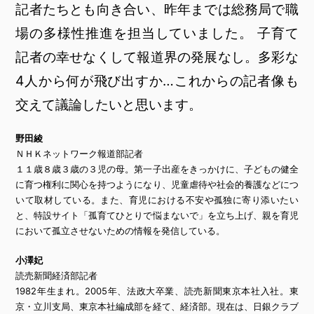
記者たちとも向き合い、昨年までは総務局で職
場の多様性推進を担当していました。 子育て
記者の幸せなくして報道界の発展なし。多彩な
4人から何が飛び出すか…これからの記者像も
交えて議論したいと思います。
野田綾
ＮＨＫネットワーク報道部記者
１１歳８歳３歳の３児の母。第一子出産をきっかけに、子どもの健全
に育つ権利に関心を持つようになり、児童虐待や社会的養護などにつ
いて取材している。また、育児における不安や孤独に寄り添いたい
と、特設サイト「孤育てひとりで悩まないで」を立ち上げ、親を育児
において孤立させないための情報を発信している。
小澤妃
読売新聞経済部記者
1982年生まれ。2005年、法政大卒業、読売新聞東京本社入社。東
京・立川支局、東京本社編成部を経て、経済部。現在は、日銀クラブ