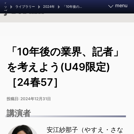
ト
menu
ライブラリー
2024年
「10年後の業界、記者」を考えよう(U49限定)［24春57］
ッ
プ
報道実務家フォーラム2026
「10年後の業界、記者」
11月21～23日 開催決定
お知らせ
フォーラムとは
を考えよう(U49限定)
［24春57］
調査報道大賞 2026
ご支援ください
投稿日:
2024年12月31日
調査報道の手引き
過去のフォーラム
講演者
旧参加者ページ
安江紗那子（やすえ・さな