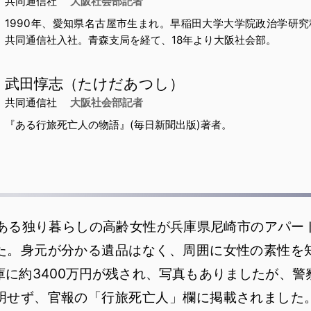
共同通信社
大阪社会部記者
1990年、愛知県名古屋市生まれ。早稲田大学大学院政治学研究科
共同通信社入社。青森支局を経て、18年より大阪社会部。
武田惇志（たけだあつし）
共同通信社
大阪社会部記者
『ある行旅死亡人の物語』(毎日新聞出版)著者。
月、ある独り暮らしの高齢女性が兵庫県尼崎市のアパー
た。身元が分かる遺品はなく、周囲に女性の素性を
庫に約3400万円が残され、写真もありましたが、警
明せず、官報の「行旅死亡人」欄に掲載されました