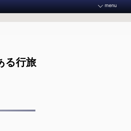
menu
務家フォーラム2026
月21～23日 開催決定
ある行旅
フォーラムとは
ご支援ください
過去のフォーラム