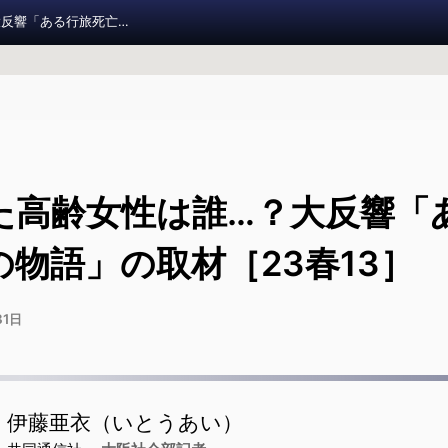
死亡した高齢女性は誰…？大反響「ある行旅死亡人の物語」の取材［23春13］
報道実
11
た高齢女性は誰…？大反響「
お知らせ
の物語」の取材［23春13］
調査報道大賞 2026
31日
調査報道の手引き
旧参加者ページ
伊藤亜衣（いとうあい）