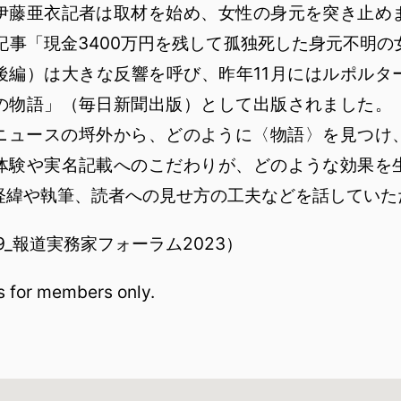
伊藤亜衣記者は取材を始め、女性の身元を突き止め
記事「現金3400万円を残して孤独死した身元不明
後編）は大きな反響を呼び、昨年11月にはルポルタ
の物語」（毎日新聞出版）として出版されました。
ニュースの埒外から、どのように〈物語〉を見つけ
体験や実名記載へのこだわりが、どのような効果を
経緯や執筆、読者への見せ方の工夫などを話していた
-29_報道実務家フォーラム2023）
is for members only.