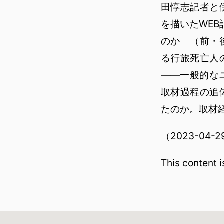
田惇志記者と
を描いたWEB
のか」（前・
る行旅死亡人
——一般的な
取材過程の追
たのか。取材
（2023-04
This content 