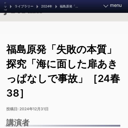
ト
menu
ライブラリー
2024年
福島原発「失敗の本質」探究「海に面した扉あきっぱなしで事故」［24春38］
ッ
プ
報道実務家フォーラム2026
福島原発「失敗の本質」
11月21～23日 開催決定
お知らせ
フォーラムとは
探究「海に面した扉あき
っぱなしで事故」［24春
調査報道大賞 2026
ご支援ください
38］
調査報道の手引き
過去のフォーラム
投稿日:
2024年12月31日
旧参加者ページ
講演者