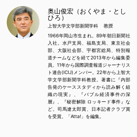
奥山俊宏（おくやま・とし
ひろ）
上智大学文学部新聞学科
教授
1966年岡山市生まれ。89年朝日新聞社
入社。水戸支局、福島支局、東京社会
部、大阪社会部、宇都宮総局、特別報
道チームなどを経て2013年から編集委
員。11年から国際調査報道ジャーナリス
ト連合(ICIJ)メンバー。22年から上智大
学文学部新聞学科教授。著書に『内部
告発のケーススタディから読み解く組
織の現実』、『バブル経済事件の深
層』、『秘密解除 ロッキード事件』な
ど。司馬遼太郎賞、日本記者クラブ賞
を受賞。「Atta!」を編集。