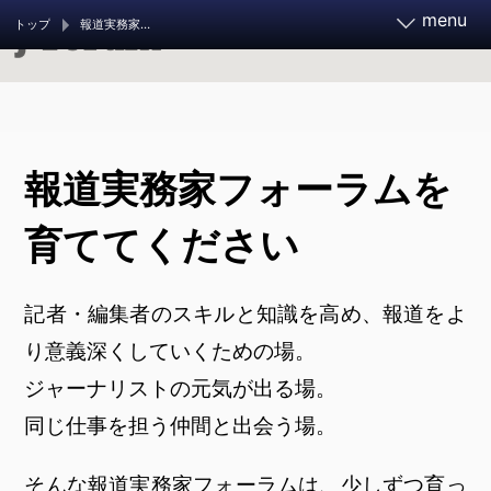
menu
トップ
報道実務家フォーラムを育ててください
報道実務家フォーラム2026
報道実務家フォーラムを
11月21～23日 開催決定
お知らせ
フォーラムとは
育ててください
調査報道大賞 2026
ご支援ください
記者・編集者のスキルと知識を高め、報道をよ
り意義深くしていくための場。
調査報道の手引き
過去のフォーラム
ジャーナリストの元気が出る場。
同じ仕事を担う仲間と出会う場。
旧参加者ページ
そんな報道実務家フォーラムは、少しずつ育っ