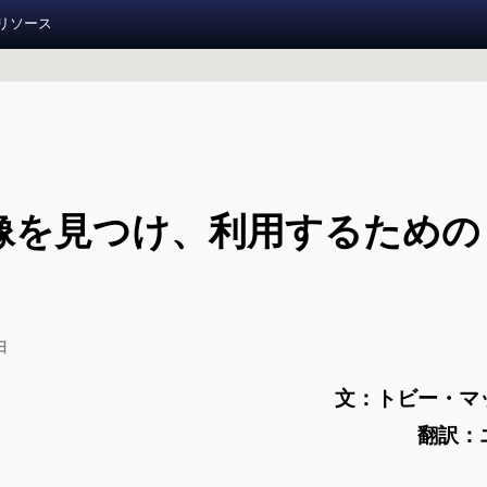
リソース
報道実
11
像を見つけ、利用するための
お知らせ
調査報道大賞 2026
日
調査報道の手引き
文：​トビー・
翻訳：
旧参加者ページ