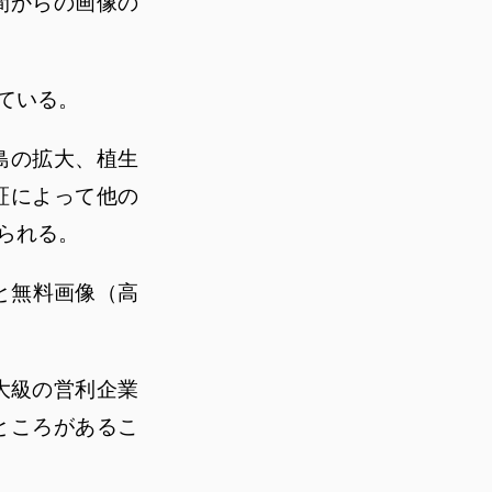
間からの画像の
ている。
島の拡大、植生
証によって他の
られる。
と無料画像（高
大級の営利企業
ところがあるこ