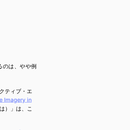
るのは、やや例
クティブ・エ
e Imagery in
は）」は、こ