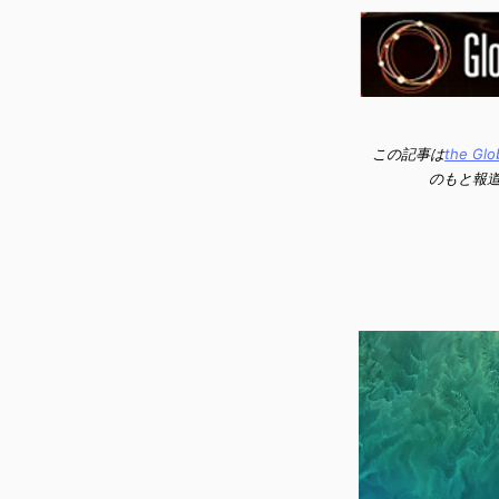
この記事は
the Glo
のもと報