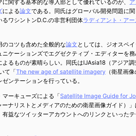
に関する基本的な導入部として優れているのが、
ア
ズ
による
論文
である。同氏はグローバル開発問題に関
るワシントンD.C.の非営利団体
ラディアント・アー
。
のコツも含めた全般的な
論文
としては、ジオスペイ
ュニケーションズでエグゼクティブ・エディターを務
よるものが素晴らしい。同氏はIJAsia18（アジア
おいて「
The new age of satellite imagery
（衛星画像
レゼンテーションを行っている。
マーキューズによる「
Satellite Image Guide for Jo
ャーナリストとメディアのための衛星画像ガイド）」
、有益なツイッターアカウントへのリンクといったテ