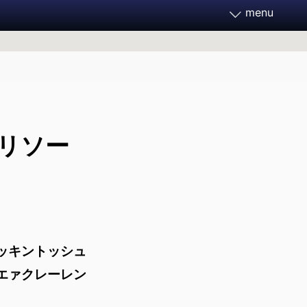
menu
務家フォーラム2026
月21～23日 開催決定
リソー
フォーラムとは
ご支援ください
過去のフォーラム
マッキントッシュ
エァクレーレン