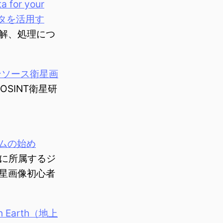
a for your
データを活用す
解、処理につ
（オープンソース衛星画
OSINT衛星研
ズムの始め
に所属するジ
星画像初心者
 on Earth（地上