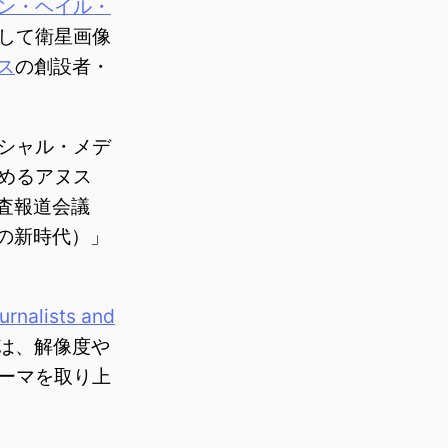
ン・ヘイル・
して衛星画像
ス
の創設者・
シャル・メデ
めるアヌス
調査報道会議
の新時代）」
urnalists and
は、解像度や
ーマを取り上