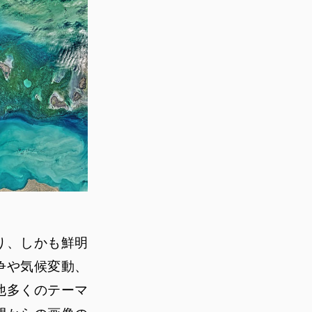
り、しかも鮮明
争や気候変動、
他多くのテーマ