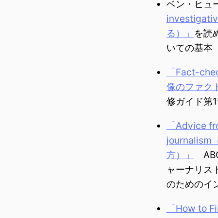
ベン・ヒュ
investi
る）」
を読
いての基本
「Fact-che
像のファク
修ガイド第
「Advice fro
journa
方）」
AB
ャーナリス
のためのイ
「How to Fi