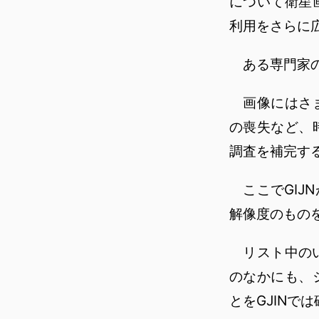
について衛星
利用をさらに
ある専門家の
画像にはさま
の喪失など、
調査を補完す
ここでGIJ
解像度のもの
リスト中のい
のなかにも、
とをGJINで